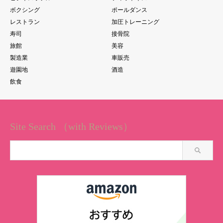
ボクシング
ポールダンス
レストラン
加圧トレーニング
寿司
接骨院
旅館
美容
製造業
車販売
遊園地
酒造
飲食
Site Search （with Reviews）