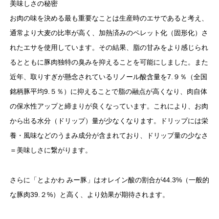
美味しさの秘密
お肉の味を決める最も重要なことは生産時のエサであると考え、
通常より大麦の比率が高く、加熱済みのペレット化（固形化）さ
れたエサを使用しています。その結果、脂の甘みをより感じられ
るとともに豚肉独特の臭みを抑えることを可能にしました。また
近年、取りすぎが懸念されているリノール酸含量を7.９％（全国
銘柄豚平均9.５％）に抑えることで脂の融点が高くなり、肉自体
の保水性アップと締まりが良くなっています。これにより、お肉
から出る水分（ドリップ）量が少なくなります。ドリップには栄
養・風味などのうまみ成分が含まれており、ドリップ量の少なさ
＝美味しさに繋がります。
さらに「とよかわ みー豚」はオレイン酸の割合が44.3%（一般的
な豚肉39.２%）と高く、より効果が期待されます。