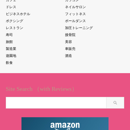
カフェ
カラコン
ドレス
ネイルサロン
ビジネスホテル
フィットネス
ボクシング
ポールダンス
レストラン
加圧トレーニング
寿司
接骨院
旅館
美容
製造業
車販売
遊園地
酒造
飲食
Site Search （with Reviews）