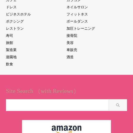
ドレス
ネイルサロン
ビジネスホテル
フィットネス
ボクシング
ポールダンス
レストラン
加圧トレーニング
寿司
接骨院
旅館
美容
製造業
車販売
遊園地
酒造
飲食
Site Search （with Reviews）