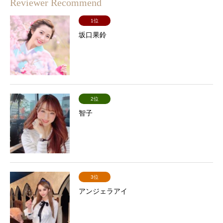
Reviewer Recommend
1位
坂口果鈴
2位
智子
3位
アンジェラアイ