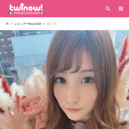
検索
レビュアーBoy＆Girl
緒方 歩