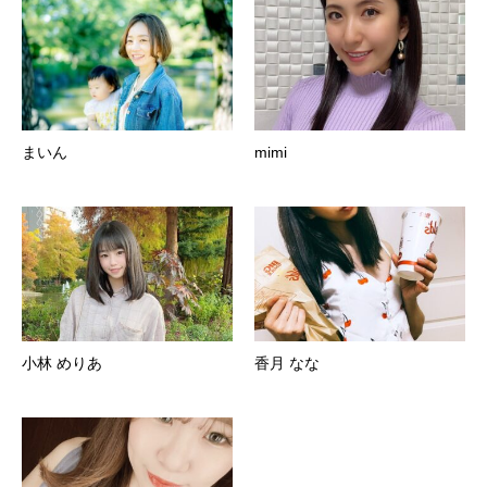
まいん
mimi
小林 めりあ
香月 なな