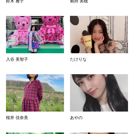
鈴木 雅子
剱持 美穂
入谷 美智子
たけりな
桜井 佳奈美
あやの