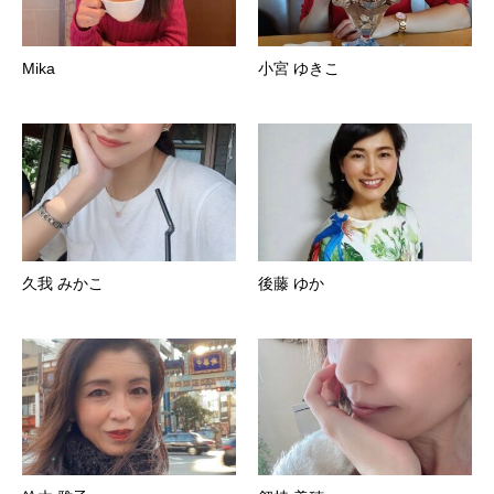
Mika
小宮 ゆきこ
久我 みかこ
後藤 ゆか